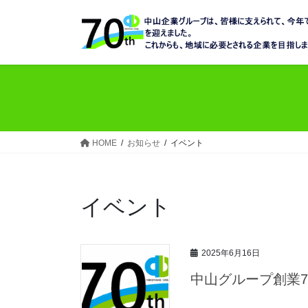
コ
ナ
ン
ビ
テ
ゲ
ン
ー
ツ
シ
へ
ョ
ス
ン
キ
に
ッ
移
HOME
お知らせ
イベント
プ
動
イベント
2025年6月16日
中山グループ創業7