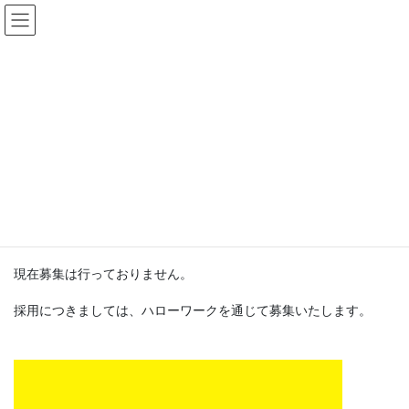
コ
ナ
ン
ビ
テ
ゲ
ン
ー
採用情報
ツ
シ
へ
ョ
ス
ン
HOME
会社案内
採用情報
キ
に
ッ
移
プ
動
採用情報
現在募集は行っておりません。
採用につきましては、ハローワークを通じて募集いたします。