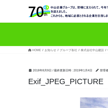
コ
ナ
ン
ビ
テ
ゲ
ン
ー
ツ
シ
へ
ョ
ス
ン
キ
に
ッ
移
HOME
お知らせ
グループ各社
株式会社中山建設
プ
動
2018年8月9日
/ 最終更新日時 :
2019年1月4日
管理
Exif_JPEG_PICTURE